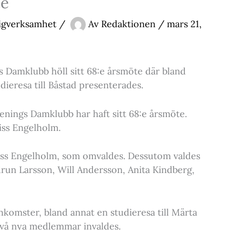
te
ligverksamhet
/
Av
Redaktionen
/
mars 21,
 Damklubb höll sitt 68:e årsmöte där bland
ieresa till Båstad presenterades.
enings Damklubb har haft sitt 68:e årsmöte.
iss Engelholm.
liss Engelholm, som omvaldes. Dessutom valdes
run Larsson, Will Andersson, Anita Kindberg,
nkomster, bland annat en studieresa till Märta
 Två nya medlemmar invaldes.