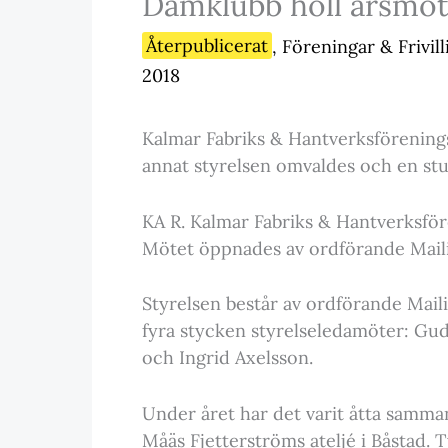
Damklubb höll årsmö
Återpublicerat
,
Föreningar & Frivil
2018
Kalmar Fabriks & Hantverksförenings
annat styrelsen omvaldes och en stud
KA R. Kalmar Fabriks & Hantverksför
Mötet öppnades av ordförande Mail
Styrelsen består av ordförande Mai
fyra stycken styrelseledamöter: Gud
och Ingrid Axelsson.
Under året har det varit åtta samma
Måäs Fjetterströms ateljé i Båstad.