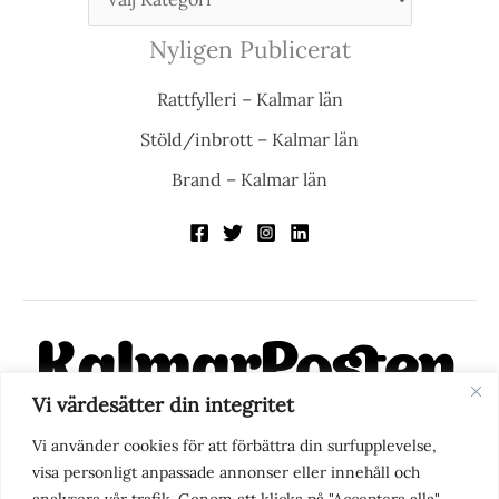
Nyligen Publicerat
Rattfylleri – Kalmar län
Stöld/inbrott – Kalmar län
Brand – Kalmar län
Vi värdesätter din integritet
KalmarPosten är en modern lokalnyhetstidning på nätet. Med
Vi använder cookies för att förbättra din surfupplevelse,
fokus på Kalmarregionen, men också med blick för det större
visa personligt anpassade annonser eller innehåll och
perspektivet, vill vi vara din självklara kanal för nyheter,
analysera vår trafik. Genom att klicka på "Acceptera alla"