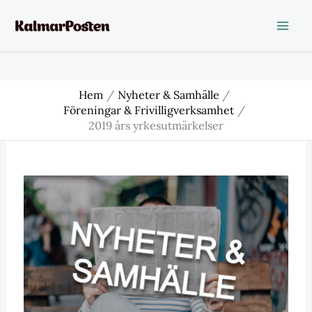
Hoppa
till
innehåll
Hem
Nyheter & Samhälle
Föreningar & Frivilligverksamhet
2019 års yrkesutmärkelser