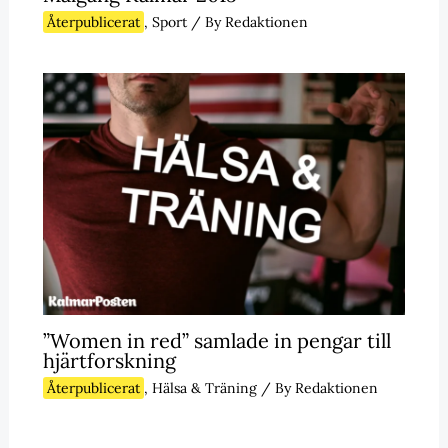
Återpublicerat
,
Sport
/ By
Redaktionen
”Women in red” samlade in pengar till
hjärtforskning
Återpublicerat
,
Hälsa & Träning
/ By
Redaktionen