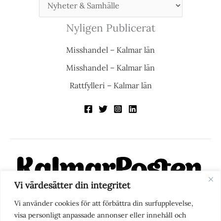
Nyligen Publicerat
Misshandel – Kalmar län
Misshandel – Kalmar län
Rattfylleri – Kalmar län
Vi värdesätter din integritet
KalmarPosten är en modern lokalnyhetstidning på nätet. Med
Vi använder cookies för att förbättra din surfupplevelse,
fokus på Kalmarregionen, men också med blick för det större
visa personligt anpassade annonser eller innehåll och
perspektivet, vill vi vara din självklara kanal för nyheter,