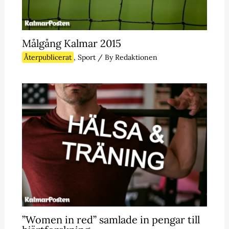
Målgång Kalmar 2015
Återpublicerat
,
Sport
/ By
Redaktionen
”Women in red” samlade in pengar till