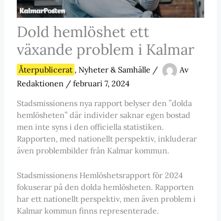
Dold hemlöshet ett
växande problem i Kalmar
Återpublicerat
,
Nyheter & Samhälle
/
Av
Redaktionen
/
februari 7, 2024
Stadsmissionens nya rapport belyser den ”dolda
hemlösheten” där individer saknar egen bostad
men inte syns i den officiella statistiken.
Rapporten, med nationellt perspektiv, inkluderar
även problembilder från Kalmar kommun.
Stadsmissionens Hemlöshetsrapport för 2024
fokuserar på den dolda hemlösheten. Rapporten
har ett nationellt perspektiv, men även problem i
Kalmar kommun finns representerade.