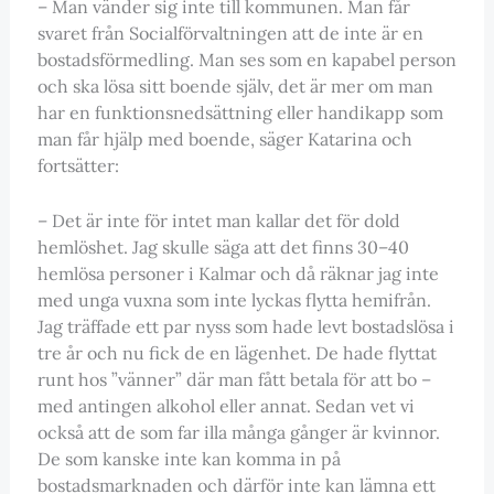
– Man vänder sig inte till kommunen. Man får
svaret från Socialförvaltningen att de inte är en
bostadsförmedling. Man ses som en kapabel person
och ska lösa sitt boende själv, det är mer om man
har en funktionsnedsättning eller handikapp som
man får hjälp med boende, säger Katarina och
fortsätter:
– Det är inte för intet man kallar det för dold
hemlöshet. Jag skulle säga att det finns 30–40
hemlösa personer i Kalmar och då räknar jag inte
med unga vuxna som inte lyckas flytta hemifrån.
Jag träffade ett par nyss som hade levt bostadslösa i
tre år och nu fick de en lägenhet. De hade flyttat
runt hos ”vänner” där man fått betala för att bo –
med antingen alkohol eller annat. Sedan vet vi
också att de som far illa många gånger är kvinnor.
De som kanske inte kan komma in på
bostadsmarknaden och därför inte kan lämna ett