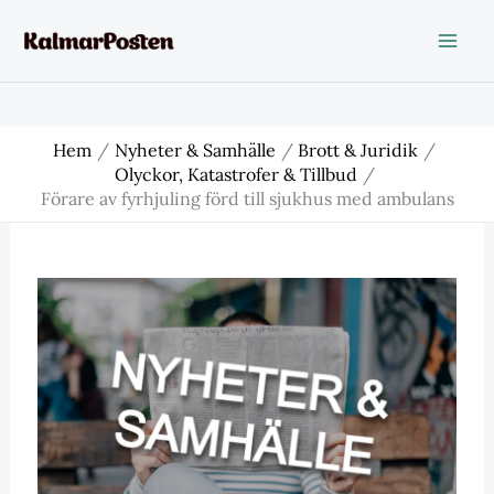
Hoppa
till
innehåll
Hem
Nyheter & Samhälle
Brott & Juridik
Olyckor, Katastrofer & Tillbud
Förare av fyrhjuling förd till sjukhus med ambulans