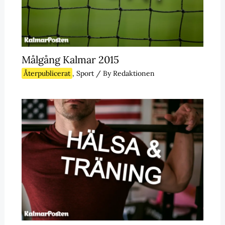
Målgång Kalmar 2015
Återpublicerat
,
Sport
/ By
Redaktionen