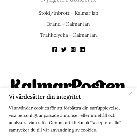
Stöld/inbrott – Kalmar län
Brand – Kalmar län
Trafikolycka – Kalmar län
Vi värdesätter din integritet
KalmarPosten är en modern lokalnyhetstidning på nätet. Med
Vi använder cookies för att förbättra din surfupplevelse,
fokus på Kalmarregionen, men också med blick för det större
visa personligt anpassade annonser eller innehåll och
perspektivet, vill vi vara din självklara kanal för nyheter,
analysera vår trafik. Genom att klicka på "Acceptera alla"
berättelser och engagemang. KalmarPosten grundades 1988 och
samtycker du till vår användning av cookies.
fick nya ägare 2025.