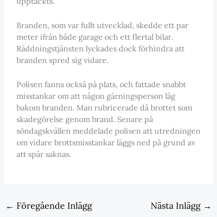
upptäckts.
Branden, som var fullt utvecklad, skedde ett par
meter ifrån både garage och ett flertal bilar.
Räddningstjänsten lyckades dock förhindra att
branden spred sig vidare.
Polisen fanns också på plats, och fattade snabbt
misstankar om att någon gärningsperson låg
bakom branden. Man rubricerade då brottet som
skadegörelse genom brand. Senare på
söndagskvällen meddelade polisen att utredningen
om vidare brottsmisstankar läggs ned på grund av
att spår saknas.
←
Föregående Inlägg
Nästa Inlägg
→