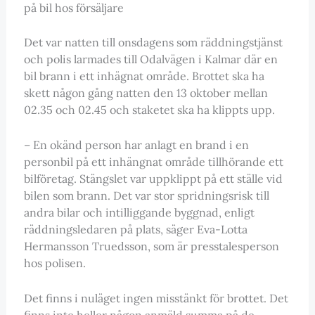
på bil hos försäljare
Det var natten till onsdagens som räddningstjänst
och polis larmades till Odalvägen i Kalmar där en
bil brann i ett inhägnat område. Brottet ska ha
skett någon gång natten den 13 oktober mellan
02.35 och 02.45 och staketet ska ha klippts upp.
– En okänd person har anlagt en brand i en
personbil på ett inhängnat område tillhörande ett
bilföretag. Stängslet var uppklippt på ett ställe vid
bilen som brann. Det var stor spridningsrisk till
andra bilar och intilliggande byggnad, enligt
räddningsledaren på plats, säger Eva-Lotta
Hermansson Truedsson, som är presstalesperson
hos polisen.
Det finns i nuläget ingen misstänkt för brottet. Det
finns inte heller någon anmäld summa på de