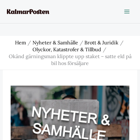
Hoppa
till
innehåll
Hem
Nyheter & Samhälle
Brott & Juridik
Olyckor, Katastrofer & Tillbud
Okänd gärningsman klippte upp staket – satte eld på
bil hos försäljare