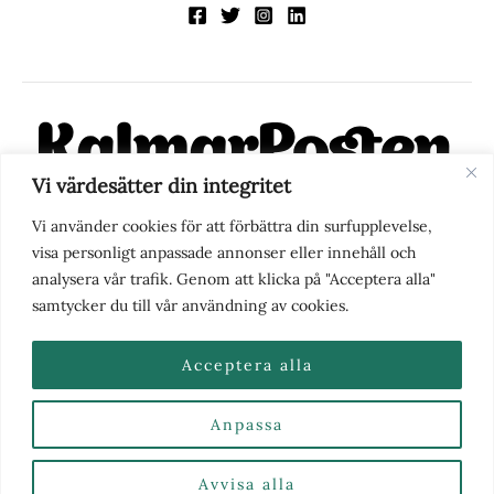
Vi värdesätter din integritet
KalmarPosten är en modern lokalnyhetstidning på nätet. Med
Vi använder cookies för att förbättra din surfupplevelse,
fokus på Kalmarregionen, men också med blick för det större
visa personligt anpassade annonser eller innehåll och
perspektivet, vill vi vara din självklara kanal för nyheter,
analysera vår trafik. Genom att klicka på "Acceptera alla"
berättelser och engagemang. KalmarPosten grundades 1988 och
samtycker du till vår användning av cookies.
fick nya ägare 2025.
Acceptera alla
Anpassa
Nyhetstips eller frågor?
Kontakta oss
| Copyright ©
2026 | Kalmarposten.se |
Se alla Kategorier & Ämnen
här
Avvisa alla