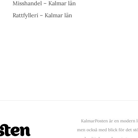
Misshandel – Kalmar län
Rattfylleri – Kalmar län
KalmarPosten är en modern lo
men också med blick för det stör