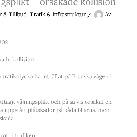
gsplikt – orsakade kollision
r & Tillbud
,
Trafik & Infrastruktur
/
Av
2021
kade kollision
rafikolycka ha inträffat på Franska vägen i
ttagit väjningsplikt och på så vis orsakat en
ha uppstått plåtskador på båda bilarna, men
skada.
tt i trafiken.