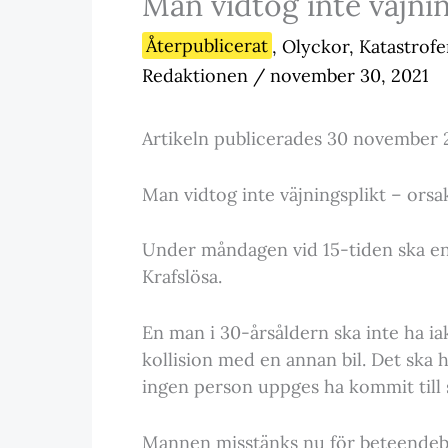
Man vidtog inte väjnin
Återpublicerat
,
Olyckor, Katastrofe
Redaktionen
/
november 30, 2021
Artikeln publicerades 30 november 
Man vidtog inte väjningsplikt – orsa
Under måndagen vid 15-tiden ska en t
Krafslösa.
En man i 30-årsåldern ska inte ha iak
kollision med en annan bil. Det ska 
ingen person uppges ha kommit till 
Mannen misstänks nu för beteendebro