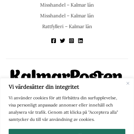
Misshandel – Kalmar län
Misshandel – Kalmar län
Rattfylleri – Kalmar län
Vi värdesätter din integritet
KalmarPosten är en modern lokalnyhetstidning på nätet. Med
Vi använder cookies för att förbättra din surfupplevelse,
fokus på Kalmarregionen, men också med blick för det större
visa personligt anpassade annonser eller innehåll och
perspektivet, vill vi vara din självklara kanal för nyheter,
analysera vår trafik. Genom att klicka på "Acceptera alla"
berättelser och engagemang. KalmarPosten grundades 1988 och
samtycker du till vår användning av cookies.
fick nya ägare 2025.