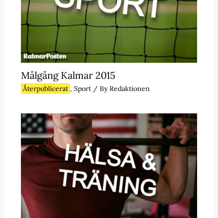
Målgång Kalmar 2015
Återpublicerat
,
Sport
/ By
Redaktionen