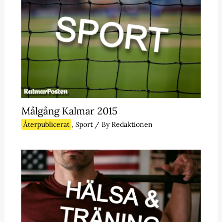
Målgång Kalmar 2015
Återpublicerat
,
Sport
/ By
Redaktionen