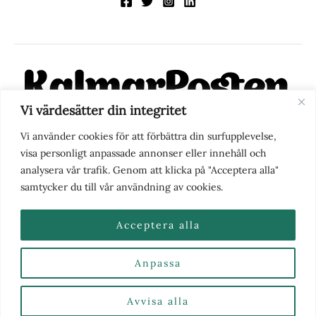
Vi värdesätter din integritet
KalmarPosten är en modern lokalnyhetstidning på nätet. Med
Vi använder cookies för att förbättra din surfupplevelse,
fokus på Kalmarregionen, men också med blick för det större
visa personligt anpassade annonser eller innehåll och
perspektivet, vill vi vara din självklara kanal för nyheter,
analysera vår trafik. Genom att klicka på "Acceptera alla"
berättelser och engagemang. KalmarPosten grundades 1988 och
samtycker du till vår användning av cookies.
fick nya ägare 2025.
Acceptera alla
Anpassa
Nyhetstips eller frågor?
Kontakta oss
| Copyright ©
2026 | Kalmarposten.se |
Se alla Kategorier & Ämnen
här
Avvisa alla