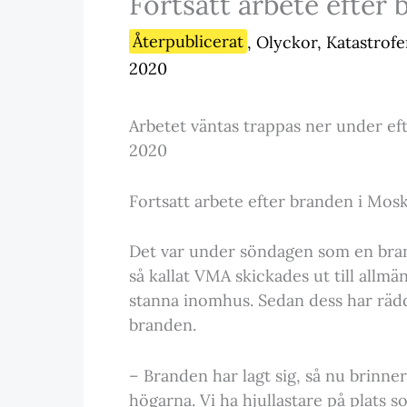
Fortsatt arbete efter
Återpublicerat
,
Olyckor, Katastrofe
2020
Arbetet väntas trappas ner under ef
2020
Fortsatt arbete efter branden i Mo
Det var under söndagen som en bran
så kallat VMA skickades ut till allm
stanna inomhus. Sedan dess har räddn
branden.
– Branden har lagt sig, så nu brinner
högarna. Vi ha hjullastare på plats s