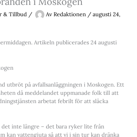
 branden i Moskogen
r & Tillbud
/
Av
Redaktionen
/
augusti 24,
termiddagen. Artikeln publicerades 24 augusti
skogen
d utbröt på avfallsanläggningen i Moskogen. Ett
änheten då meddelandet uppmanade folk till att
ingstjänsten arbetat febrilt för att släcka
 det inte längre – det bara ryker lite från
om kan vattengjuta så att vi i sin tur kan dränka