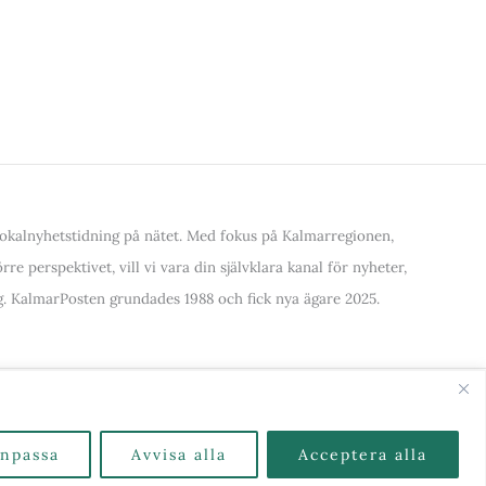
kalnyhetstidning på nätet. Med fokus på Kalmarregionen,
re perspektivet, vill vi vara din självklara kanal för nyheter,
. KalmarPosten grundades 1988 och fick nya ägare 2025.
alla Kategorier & Ämnen här
npassa
Avvisa alla
Acceptera alla