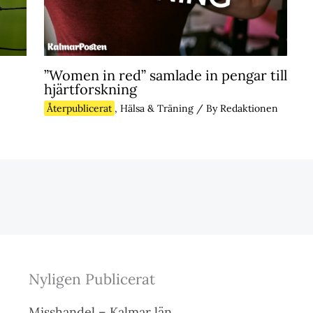
”Women in red” samlade in pengar till
hjärtforskning
Återpublicerat
,
Hälsa & Träning
/ By
Redaktionen
Nyligen Publicerat
Misshandel – Kalmar län