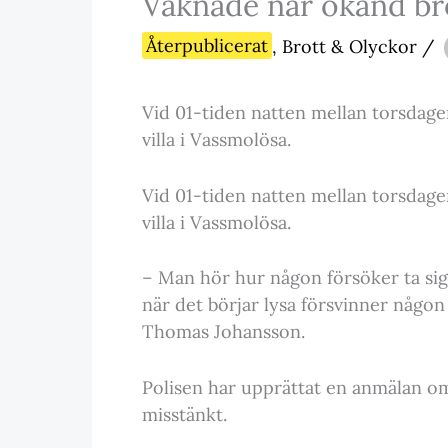
Vaknade när okänd br
Återpublicerat
,
Brott & Olyckor
/
Vid 01-tiden natten mellan torsdagen
villa i Vassmolösa.
Vid 01-tiden natten mellan torsdagen
villa i Vassmolösa.
– Man hör hur någon försöker ta si
när det börjar lysa försvinner någon
Thomas Johansson.
Polisen har upprättat en anmälan om 
misstänkt.