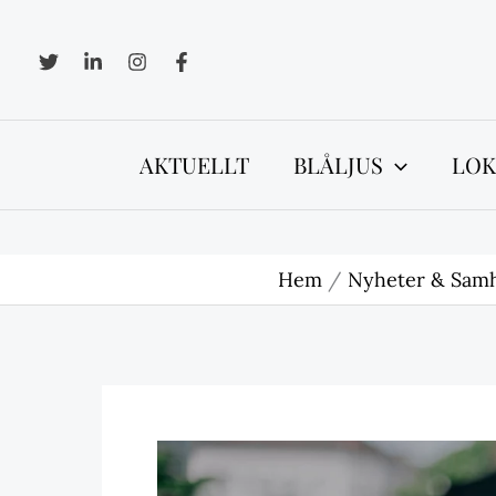
Hoppa
till
innehåll
AKTUELLT
BLÅLJUS
LOK
Hem
Nyheter & Samh