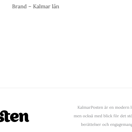
Brand – Kalmar län
KalmarPosten är en modern lo
men också med blick för det stör
berättelser och engagemang