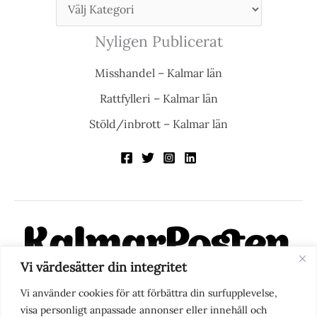
Nyligen Publicerat
Misshandel – Kalmar län
Rattfylleri – Kalmar län
Stöld/inbrott – Kalmar län
Vi värdesätter din integritet
KalmarPosten är en modern lokalnyhetstidning på nätet. Med
Vi använder cookies för att förbättra din surfupplevelse,
fokus på Kalmarregionen, men också med blick för det större
visa personligt anpassade annonser eller innehåll och
perspektivet, vill vi vara din självklara kanal för nyheter,