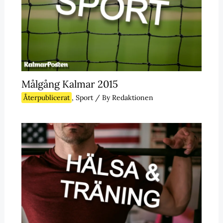
Målgång Kalmar 2015
Återpublicerat
,
Sport
/ By
Redaktionen