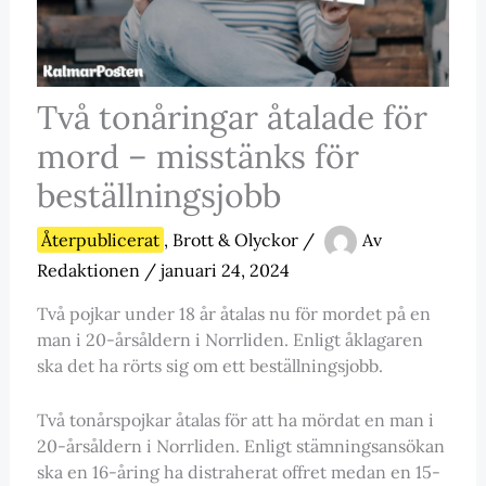
Två tonåringar åtalade för
mord – misstänks för
beställningsjobb
Återpublicerat
,
Brott & Olyckor
/
Av
Redaktionen
/
januari 24, 2024
Två pojkar under 18 år åtalas nu för mordet på en
man i 20-årsåldern i Norrliden. Enligt åklagaren
ska det ha rörts sig om ett beställningsjobb.
Två tonårspojkar åtalas för att ha mördat en man i
20-årsåldern i Norrliden. Enligt stämningsansökan
ska en 16-åring ha distraherat offret medan en 15-