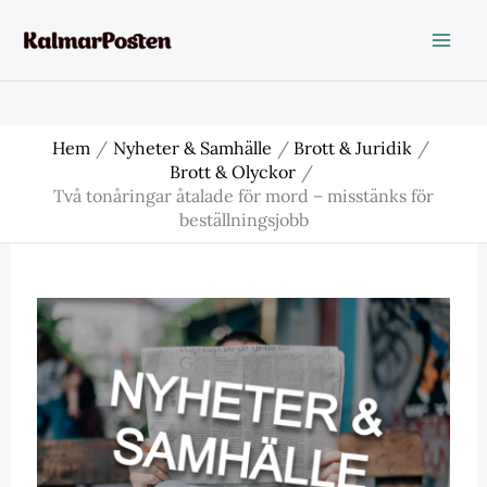
Hoppa
till
innehåll
Hem
Nyheter & Samhälle
Brott & Juridik
Brott & Olyckor
Två tonåringar åtalade för mord – misstänks för
beställningsjobb