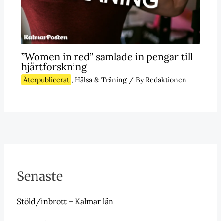
”Women in red” samlade in pengar till
hjärtforskning
Återpublicerat
,
Hälsa & Träning
/ By
Redaktionen
Senaste
Stöld/inbrott – Kalmar län