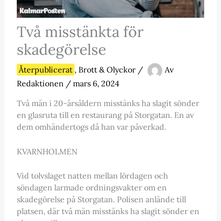
Två misstänkta för
skadegörelse
Återpublicerat
,
Brott & Olyckor
/
Av
Redaktionen
/
mars 6, 2024
Två män i 20-årsåldern misstänks ha slagit sönder
en glasruta till en restaurang på Storgatan. En av
dem omhändertogs då han var påverkad.
KVARNHOLMEN
Vid tolvslaget natten mellan lördagen och
söndagen larmade ordningsvakter om en
skadegörelse på Storgatan. Polisen anlände till
platsen, där två män misstänks ha slagit sönder en