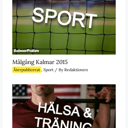
Målgång Kalmar 2015
Återpublicerat
,
Sport
/ By
Redaktionen