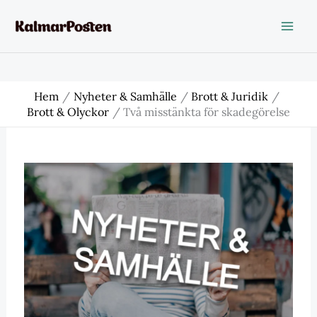
Hoppa
till
innehåll
Hem
Nyheter & Samhälle
Brott & Juridik
Brott & Olyckor
Två misstänkta för skadegörelse