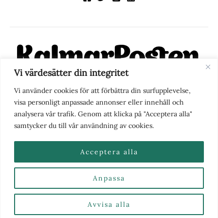
Vi värdesätter din integritet
KalmarPosten är en modern lokalnyhetstidning på nätet. Med
Vi använder cookies för att förbättra din surfupplevelse,
fokus på Kalmarregionen, men också med blick för det större
visa personligt anpassade annonser eller innehåll och
perspektivet, vill vi vara din självklara kanal för nyheter,
analysera vår trafik. Genom att klicka på "Acceptera alla"
berättelser och engagemang. KalmarPosten grundades 1988 och
samtycker du till vår användning av cookies.
fick nya ägare 2025.
Acceptera alla
Anpassa
Nyhetstips eller frågor?
Kontakta oss
| Copyright ©
2026 | Kalmarposten.se |
Se alla Kategorier & Ämnen
här
Avvisa alla