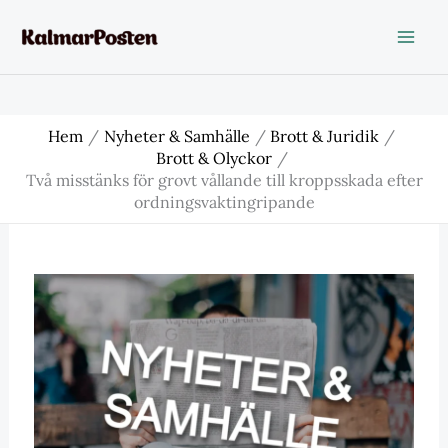
Hoppa
till
innehåll
Hem
Nyheter & Samhälle
Brott & Juridik
Brott & Olyckor
Två misstänks för grovt vållande till kroppsskada efter
ordningsvaktingripande