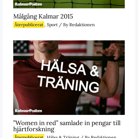
Målgång Kalmar 2015
Återpublicerat
,
Sport
/ By
Redaktionen
”Women in red” samlade in pengar till
hjärtforskning
Återpublicerat
,
Hälsa & Träning
/ By
Redaktionen