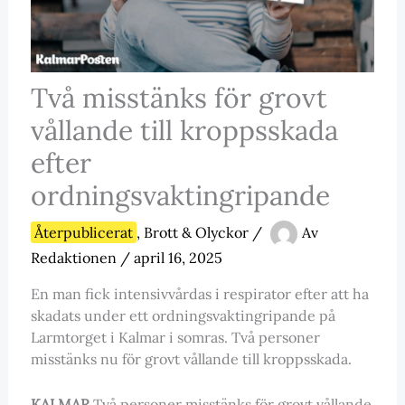
Två misstänks för grovt
vållande till kroppsskada
efter
ordningsvaktingripande
Återpublicerat
,
Brott & Olyckor
/
Av
Redaktionen
/
april 16, 2025
En man fick intensivvårdas i respirator efter att ha
skadats under ett ordningsvaktingripande på
Larmtorget i Kalmar i somras. Två personer
misstänks nu för grovt vållande till kroppsskada.
KALMAR
Två personer misstänks för grovt vållande