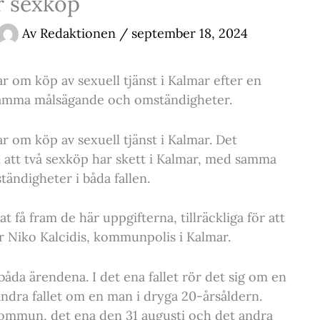
r sexköp
Av
Redaktionen
/
september 18, 2024
r om köp av sexuell tjänst i Kalmar efter en
r samma målsägande och omständigheter.
r om köp av sexuell tjänst i Kalmar. Det
 att två sexköp har skett i Kalmar, med samma
ändigheter i båda fallen.
 få fram de här uppgifterna, tillräckliga för att
ger Niko Kalcidis, kommunpolis i Kalmar.
 båda ärendena. I det ena fallet rör det sig om en
andra fallet om en man i dryga 20-årsåldern.
kommun, det ena den 31 augusti och det andra