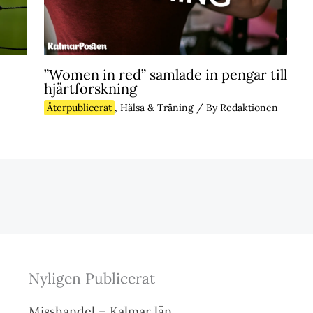
”Women in red” samlade in pengar till
hjärtforskning
Återpublicerat
,
Hälsa & Träning
/ By
Redaktionen
Nyligen Publicerat
Misshandel – Kalmar län