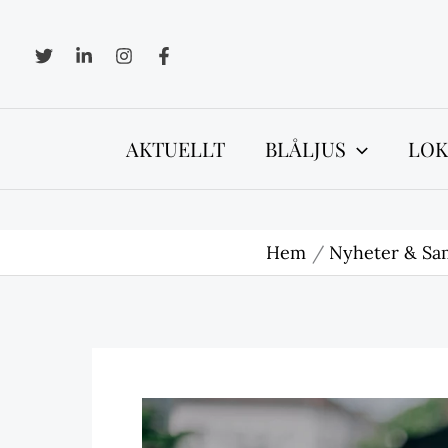
Hoppa
till
innehåll
AKTUELLT
BLÅLJUS
LOK
Hem
Nyheter & Sa