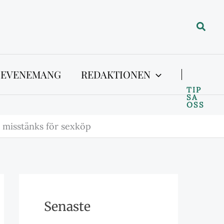
Sök
 EVENEMANG
REDAKTIONEN
TIP
SA
OSS
 misstänks för sexköp
Senaste