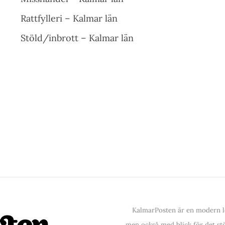
Rattfylleri – Kalmar län
Stöld/inbrott – Kalmar län
KalmarPosten är en modern lo
men också med blick för det stör