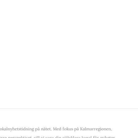
kalnyhetstidning på nätet. Med fokus på Kalmarregionen,
re perspektivet, vill vi vara din självklara kanal för nyheter,