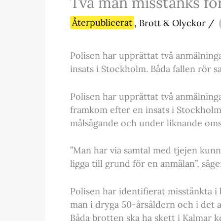
Två män misstänks fö
Återpublicerat
,
Brott & Olyckor
/
Polisen har upprättat två anmälninga
insats i Stockholm. Båda fallen rö
Polisen har upprättat två anmälninga
framkom efter en insats i Stockholm
målsägande och under liknande omst
”Man har via samtal med tjejen kunnat
ligga till grund för en anmälan”, sä
Polisen har identifierat misstänkta i
man i dryga 50-årsåldern och i det 
Båda brotten ska ha skett i Kalmar 