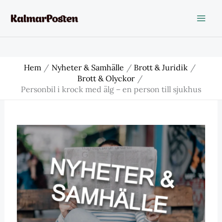
Hoppa
till
innehåll
Hem
Nyheter & Samhälle
Brott & Juridik
Brott & Olyckor
Personbil i krock med älg – en person till sjukhus