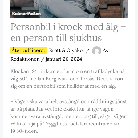
Personbil i krock med älg –
en person till sjukhus
Återpublicerat
,
Brott & Olyckor
/
Av
Redaktionen
/
januari 26, 2024
Klockan 19:11 inkom ett larm om en trafikolycka på
väg 504 mellan Bergkvara och Torsås. Det ska röra
sig om en personbil som kolliderat med en älg.
– Vägen ska vara helt avstängd och räddningstjänst
är på plats. Jag vet inte exakt hur länge vägen
kommer vara avstängd, men ett tag till, säger säger
Wilma Lilja på Trygghets- och larmcentralen vid
19:30-tiden.