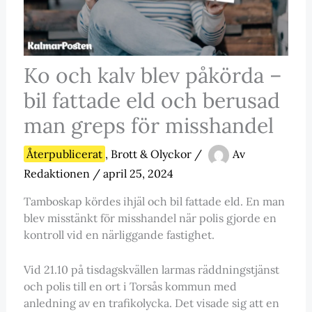
Ko och kalv blev påkörda –
bil fattade eld och berusad
man greps för misshandel
Återpublicerat
,
Brott & Olyckor
/
Av
Redaktionen
/
april 25, 2024
Tamboskap kördes ihjäl och bil fattade eld. En man
blev misstänkt för misshandel när polis gjorde en
kontroll vid en närliggande fastighet.
Vid 21.10 på tisdagskvällen larmas räddningstjänst
och polis till en ort i Torsås kommun med
anledning av en trafikolycka. Det visade sig att en