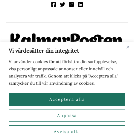
Vi värdesätter din integritet
KalmarPosten är en modern lokalnyhetstidning på nätet. Med
Vi använder cookies för att förbättra din surfupplevelse,
fokus på Kalmarregionen, men också med blick för det större
visa personligt anpassade annonser eller innehåll och
perspektivet, vill vi vara din självklara kanal för nyheter,
analysera vår trafik. Genom att klicka på "Acceptera alla"
berättelser och engagemang. KalmarPosten grundades 1988 och
samtycker du till vår användning av cookies.
fick nya ägare 2025.
Acceptera alla
Anpassa
Nyhetstips eller frågor?
Kontakta oss
| Copyright ©
2026 | Kalmarposten.se |
Se alla Kategorier & Ämnen
här
Avvisa alla