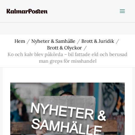
Hoppa
till
innehåll
Hem
Nyheter & Samhälle
Brott & Juridik
Brott & Olyckor
Ko och kalv blev påkörda – bil fattade eld och berusad
man greps för misshandel