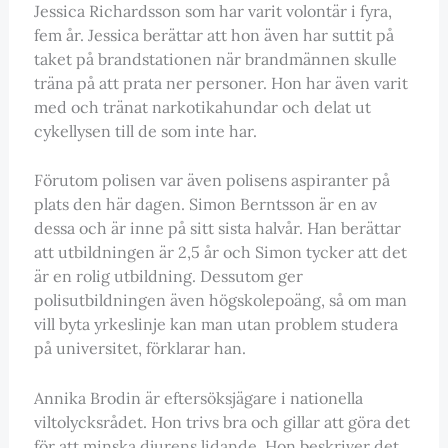
Jessica Richardsson som har varit volontär i fyra,
fem år. Jessica berättar att hon även har suttit på
taket på brandstationen när brandmännen skulle
träna på att prata ner personer. Hon har även varit
med och tränat narkotikahundar och delat ut
cykellysen till de som inte har.
Förutom polisen var även polisens aspiranter på
plats den här dagen. Simon Berntsson är en av
dessa och är inne på sitt sista halvår. Han berättar
att utbildningen är 2,5 år och Simon tycker att det
är en rolig utbildning. Dessutom ger
polisutbildningen även högskolepoäng, så om man
vill byta yrkeslinje kan man utan problem studera
på universitet, förklarar han.
Annika Brodin är eftersöksjägare i nationella
viltolycksrådet. Hon trivs bra och gillar att göra det
för att minska djurens lidande. Hon beskriver det