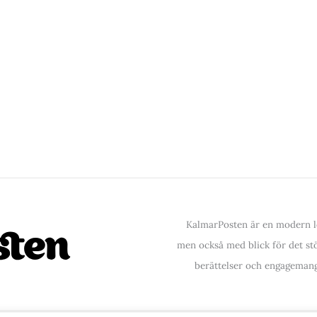
KalmarPosten är en modern lo
men också med blick för det stör
berättelser och engagemang