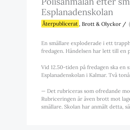
Polisanmälan efter sm
Esplanadenskolan
Återpublicerat
,
Brott & Olyckor
/
En smällare exploderade i ett trapp
fredagen. Händelsen har lett till en 
Vid 12.50-tiden på fredagen ska en s
Esplanadenskolan i Kalmar. Två tonår
— Det rubriceras som ofredande mot 
Rubriceringen är även brott mot lag
smällare. Skolan har anmält detta, s