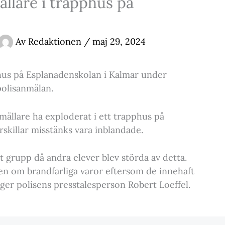
ällare i trapphus på
Av
Redaktionen
/
maj 29, 2024
hus på Esplanadenskolan i Kalmar under
polisanmälan.
mällare ha exploderat i ett trapphus på
skillar misstänks vara inblandade.
grupp då andra elever blev störda av detta.
en om brandfarliga varor eftersom de innehaft
äger polisens presstalesperson Robert Loeffel.