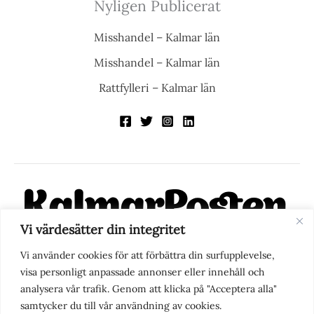
Nyligen Publicerat
Misshandel – Kalmar län
Misshandel – Kalmar län
Rattfylleri – Kalmar län
Vi värdesätter din integritet
KalmarPosten är en modern lokalnyhetstidning på nätet. Med
Vi använder cookies för att förbättra din surfupplevelse,
fokus på Kalmarregionen, men också med blick för det större
visa personligt anpassade annonser eller innehåll och
perspektivet, vill vi vara din självklara kanal för nyheter,
analysera vår trafik. Genom att klicka på "Acceptera alla"
berättelser och engagemang. KalmarPosten grundades 1988 och
samtycker du till vår användning av cookies.
fick nya ägare 2025.