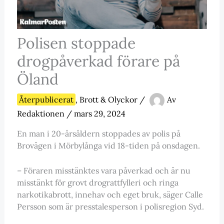
Polisen stoppade
drogpåverkad förare på
Öland
Återpublicerat
,
Brott & Olyckor
/
Av
Redaktionen
/
mars 29, 2024
En man i 20-årsåldern stoppades av polis på
Brovägen i Mörbylånga vid 18-tiden på onsdagen.
– Föraren misstänktes vara påverkad och är nu
misstänkt för grovt drograttfylleri och ringa
narkotikabrott, innehav och eget bruk, säger Calle
Persson som är presstalesperson i polisregion Syd.