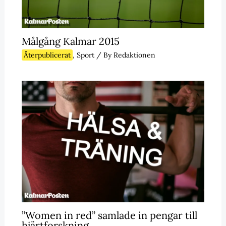
Målgång Kalmar 2015
Återpublicerat
,
Sport
/ By
Redaktionen
”Women in red” samlade in pengar till
hjärtforskning