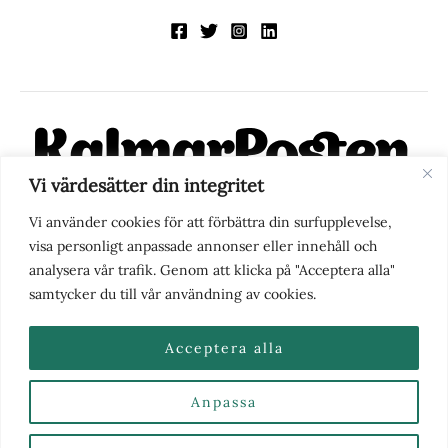
Vi värdesätter din integritet
KalmarPosten är en modern lokalnyhetstidning på nätet. Med
Vi använder cookies för att förbättra din surfupplevelse,
fokus på Kalmarregionen, men också med blick för det större
visa personligt anpassade annonser eller innehåll och
perspektivet, vill vi vara din självklara kanal för nyheter,
analysera vår trafik. Genom att klicka på "Acceptera alla"
berättelser och engagemang. KalmarPosten grundades 1988 och
samtycker du till vår användning av cookies.
fick nya ägare 2025.
Acceptera alla
Anpassa
Nyhetstips eller frågor?
Kontakta oss
| Copyright ©
2026 | Kalmarposten.se |
Se alla Kategorier & Ämnen