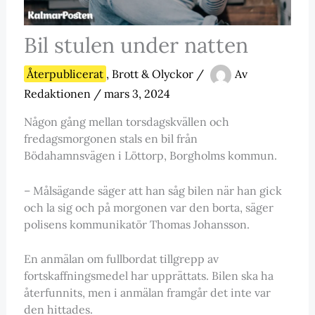
Bil stulen under natten
Återpublicerat
,
Brott & Olyckor
/
Av
Redaktionen
/
mars 3, 2024
Någon gång mellan torsdagskvällen och
fredagsmorgonen stals en bil från
Bödahamnsvägen i Löttorp, Borgholms kommun.
– Målsägande säger att han såg bilen när han gick
och la sig och på morgonen var den borta, säger
polisens kommunikatör Thomas Johansson.
En anmälan om fullbordat tillgrepp av
fortskaffningsmedel har upprättats. Bilen ska ha
återfunnits, men i anmälan framgår det inte var
den hittades.