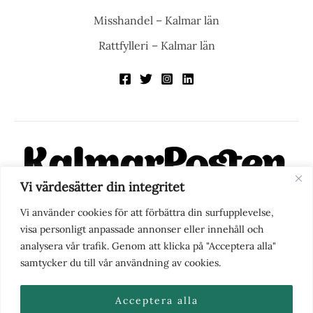
Misshandel – Kalmar län
Rattfylleri – Kalmar län
Vi värdesätter din integritet
KalmarPosten är en modern lokalnyhetstidning på nätet. Med
Vi använder cookies för att förbättra din surfupplevelse,
fokus på Kalmarregionen, men också med blick för det större
visa personligt anpassade annonser eller innehåll och
perspektivet, vill vi vara din självklara kanal för nyheter,
analysera vår trafik. Genom att klicka på "Acceptera alla"
berättelser och engagemang. KalmarPosten grundades 1988 och
samtycker du till vår användning av cookies.
fick nya ägare 2025.
Acceptera alla