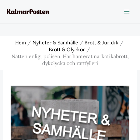
Hoppa
till
innehåll
Hem
Nyheter & Samhälle
Brott & Juridik
Brott & Olyckor
Natten enligt polisen: Har hanterat narkotikabrott,
dykolycka och rattfylleri