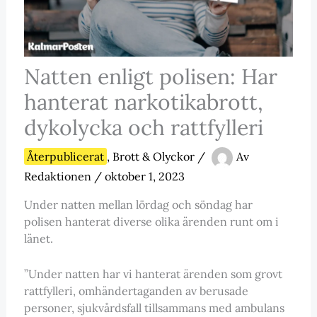
Natten enligt polisen: Har
hanterat narkotikabrott,
dykolycka och rattfylleri
Återpublicerat
,
Brott & Olyckor
/
Av
Redaktionen
/
oktober 1, 2023
Under natten mellan lördag och söndag har
polisen hanterat diverse olika ärenden runt om i
länet.
”Under natten har vi hanterat ärenden som grovt
rattfylleri, omhändertaganden av berusade
personer, sjukvårdsfall tillsammans med ambulans