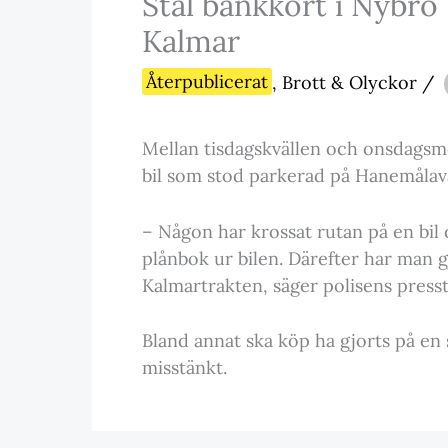
Stal bankkort i Nybro
Kalmar
Återpublicerat
,
Brott & Olyckor
/
Mellan tisdagskvällen och onsdagsmo
bil som stod parkerad på Hanemålav
– Någon har krossat rutan på en bil 
plånbok ur bilen. Därefter har man g
Kalmartrakten, säger polisens presst
Bland annat ska köp ha gjorts på en 
misstänkt.