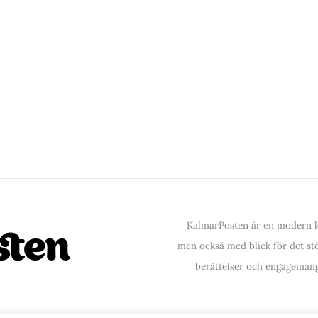
KalmarPosten är en modern lo
men också med blick för det stör
berättelser och engagemang