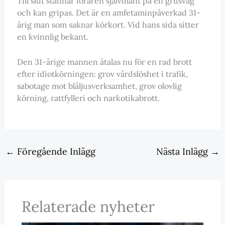
Till slut stannar föraren självmant på en grusväg
och kan gripas. Det är en amfetaminpåverkad 31-
årig man som saknar körkort. Vid hans sida sitter
en kvinnlig bekant.
Den 31-årige mannen åtalas nu för en rad brott
efter idiotkörningen: grov vårdslöshet i trafik,
sabotage mot blåljusverksamhet, grov olovlig
körning, rattfylleri och narkotikabrott.
←
Föregående Inlägg
Nästa Inlägg
→
Relaterade nyheter