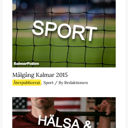
Målgång Kalmar 2015
Återpublicerat
,
Sport
/ By
Redaktionen