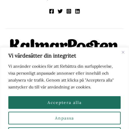
Vi värdesätter din integritet
KalmarPosten är en modern lokalnyhetstidning på nätet. Med
Vi använder cookies för att förbättra din surfupplevelse,
fokus på Kalmarregionen, men också med blick för det större
visa personligt anpassade annonser eller innehåll och
perspektivet, vill vi vara din självklara kanal för nyheter,
analysera vår trafik. Genom att klicka på "Acceptera alla"
berättelser och engagemang. KalmarPosten grundades 1988 och
samtycker du till vår användning av cookies.
fick nya ägare 2025.
Acceptera alla
Anpassa
Nyhetstips eller frågor?
Kontakta oss
| Copyright ©
2026 | Kalmarposten.se |
Se alla Kategorier & Ämnen