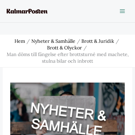
Hoppa
till
innehåll
Hem
Nyheter & Samhälle
Brott & Juridik
Brott & Olyckor
Man döms till fängelse efter brottsturné med machete,
stulna bilar och inbrott