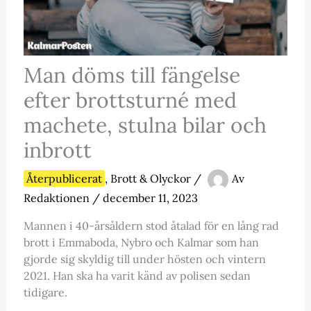
Man döms till fängelse
efter brottsturné med
machete, stulna bilar och
inbrott
Återpublicerat
,
Brott & Olyckor
/
Av
Redaktionen
/
december 11, 2023
Mannen i 40-årsåldern stod åtalad för en lång rad
brott i Emmaboda, Nybro och Kalmar som han
gjorde sig skyldig till under hösten och vintern
2021. Han ska ha varit känd av polisen sedan
tidigare.