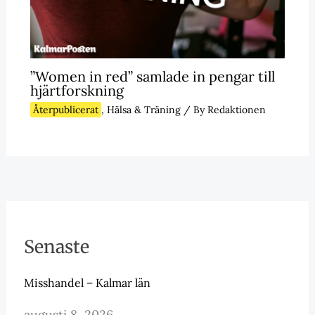
”Women in red” samlade in pengar till
hjärtforskning
Återpublicerat
,
Hälsa & Träning
/ By
Redaktionen
Senaste
Misshandel – Kalmar län
augusti 8, 2026