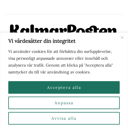
Vi värdesätter din integritet
KalmarPosten är en modern lokalnyhetstidning på nätet. Med
Vi använder cookies för att förbättra din surfupplevelse,
fokus på Kalmarregionen, men också med blick för det större
visa personligt anpassade annonser eller innehåll och
perspektivet, vill vi vara din självklara kanal för nyheter,
analysera vår trafik. Genom att klicka på "Acceptera alla"
berättelser och engagemang. KalmarPosten grundades 1988 och
samtycker du till vår användning av cookies.
fick nya ägare 2025.
Acceptera alla
Anpassa
Nyhetstips eller frågor?
Kontakta oss
| Copyright ©
2026 | Kalmarposten.se |
Se alla Kategorier & Ämnen
här
Avvisa alla