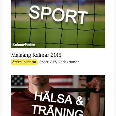
Målgång Kalmar 2015
Återpublicerat
,
Sport
/ By
Redaktionen