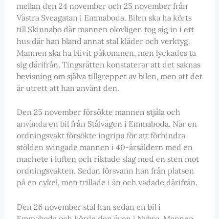
mellan den 24 november och 25 november från
Västra Sveagatan i Emmaboda. Bilen ska ha körts
till Skinnabo där mannen olovligen tog sig in i ett
hus där han bland annat stal kläder och verktyg.
Mannen ska ha blivit påkommen, men lyckades ta
sig därifrån. Tingsrätten konstaterar att det saknas
bevisning om själva tillgreppet av bilen, men att det
är utrett att han använt den.
Den 25 november försökte mannen stjäla och
använda en bil från Stålvägen i Emmaboda. När en
ordningsvakt försökte ingripa för att förhindra
stölden svingade mannen i 40-årsåldern med en
machete i luften och riktade slag med en sten mot
ordningsvakten. Sedan försvann han från platsen
på en cykel, men trillade i ån och vadade därifrån.
Den 26 november stal han sedan en bil i
Emmaboda och körde den även i Nybro. Mannen