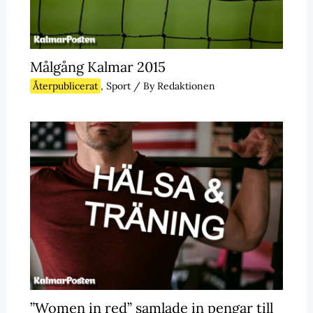
Målgång Kalmar 2015
Återpublicerat
,
Sport
/ By
Redaktionen
”Women in red” samlade in pengar till