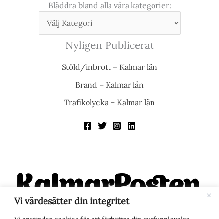
Bläddra bland alla våra kategorier:
Nyligen Publicerat
Stöld/inbrott – Kalmar län
Brand – Kalmar län
Trafikolycka – Kalmar län
Vi värdesätter din integritet
KalmarPosten är en modern lokalnyhetstidning på nätet. Med
Vi använder cookies för att förbättra din surfupplevelse,
fokus på Kalmarregionen, men också med blick för det större