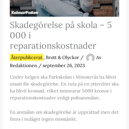
Skadegörelse på skola – 5
000 i
reparationskostnader
Återpublicerat
,
Brott & Olyckor
/
Av
Redaktionen
/
september 26, 2023
Under helgen ska Parkskolan i Mönsterås ha blivit
utsatt för skadegörelse. En ruta på en ytterdörr ska
ha blivit krossad, vilket motsvarar 5000 kronor i
reparationskostnader enligt polisanmälan.
En anmälan om skadegörelse är upprättad men det
finns i nuläget ingen misstänkt.