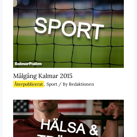
Målgång Kalmar 2015
Återpublicerat
,
Sport
/ By
Redaktionen