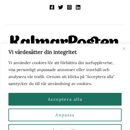
Vi värdesätter din integritet
KalmarPosten är en modern lokalnyhetstidning på nätet. Med
Vi använder cookies för att förbättra din surfupplevelse,
fokus på Kalmarregionen, men också med blick för det större
visa personligt anpassade annonser eller innehåll och
perspektivet, vill vi vara din självklara kanal för nyheter,
analysera vår trafik. Genom att klicka på "Acceptera alla"
berättelser och engagemang. KalmarPosten grundades 1988 och
samtycker du till vår användning av cookies.
fick nya ägare 2025.
Acceptera alla
Anpassa
Nyhetstips eller frågor?
Kontakta oss
| Copyright ©
2026 | Kalmarposten.se |
Se alla Kategorier & Ämnen
här