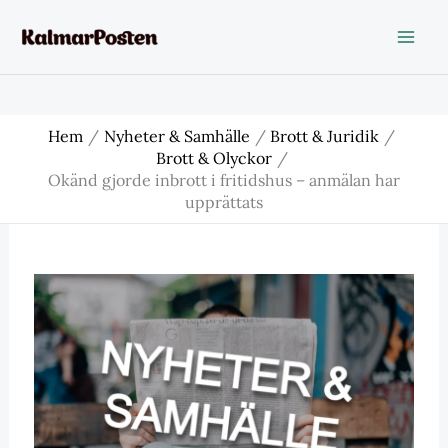
Hoppa
till
innehåll
Hem
Nyheter & Samhälle
Brott & Juridik
Brott & Olyckor
Okänd gjorde inbrott i fritidshus – anmälan har
upprättats