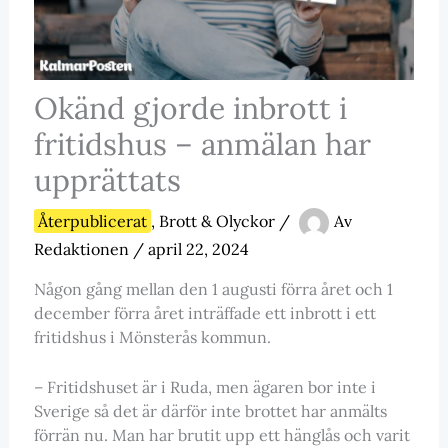
Okänd gjorde inbrott i
fritidshus – anmälan har
upprättats
Återpublicerat
,
Brott & Olyckor
/
Av
Redaktionen
/
april 22, 2024
Någon gång mellan den 1 augusti förra året och 1
december förra året inträffade ett inbrott i ett
fritidshus i Mönsterås kommun.
– Fritidshuset är i Ruda, men ägaren bor inte i
Sverige så det är därför inte brottet har anmälts
förrän nu. Man har brutit upp ett hänglås och varit