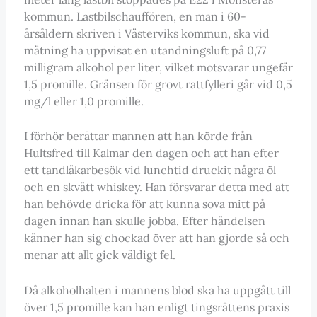
kommun. Lastbilschauffören, en man i 60-
årsåldern skriven i Västerviks kommun, ska vid
mätning ha uppvisat en utandningsluft på 0,77
milligram alkohol per liter, vilket motsvarar ungefär
1,5 promille. Gränsen för grovt rattfylleri går vid 0,5
mg/l eller 1,0 promille.
I förhör berättar mannen att han körde från
Hultsfred till Kalmar den dagen och att han efter
ett tandläkarbesök vid lunchtid druckit några öl
och en skvätt whiskey. Han försvarar detta med att
han behövde dricka för att kunna sova mitt på
dagen innan han skulle jobba. Efter händelsen
känner han sig chockad över att han gjorde så och
menar att allt gick väldigt fel.
Då alkoholhalten i mannens blod ska ha uppgått till
över 1,5 promille kan han enligt tingsrättens praxis