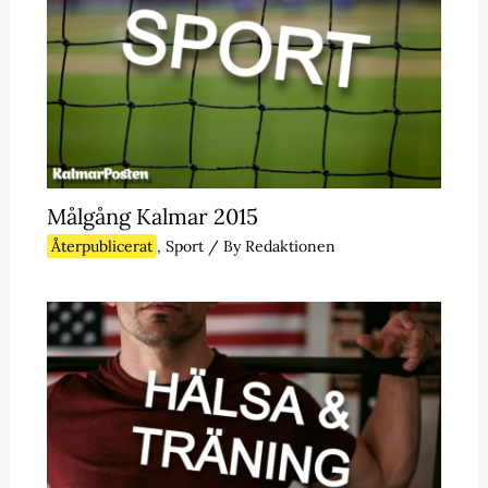
Målgång Kalmar 2015
Återpublicerat
,
Sport
/ By
Redaktionen