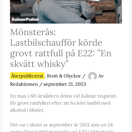
Mönsterås:
Lastbilschaufför körde
grovt rattfull på E22: ”En
skvätt whisky”
Återpublicerat
,
Brott & Olyckor
/
Av
Redaktionen
/
september 21, 2023
En man i 60-årsåldern döms vid Kalmar tingsrätt
för grovt rattfylleri efter att ha kört lastbil med
alkohol i blodet.
Det var i slutet av september år 2021 som en 24
meter lång lastbil stoppades på E22 i Mönsterås