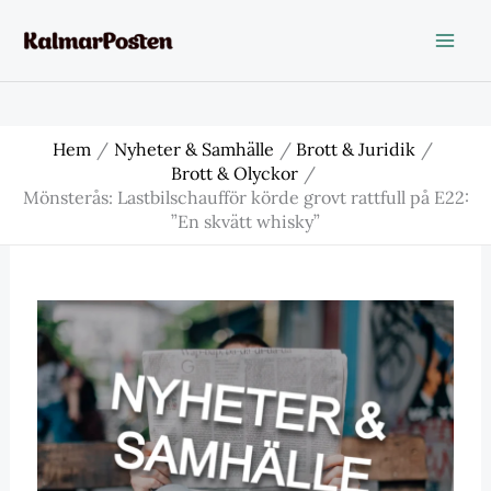
Hoppa
till
innehåll
Hem
Nyheter & Samhälle
Brott & Juridik
Brott & Olyckor
Mönsterås: Lastbilschaufför körde grovt rattfull på E22:
”En skvätt whisky”