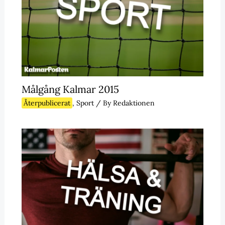
Målgång Kalmar 2015
Återpublicerat
,
Sport
/ By
Redaktionen