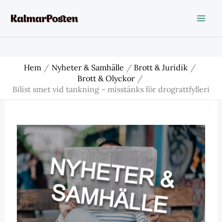
Hoppa
till
innehåll
Hem
Nyheter & Samhälle
Brott & Juridik
Brott & Olyckor
Bilist smet vid tankning – misstänks för drograttfylleri