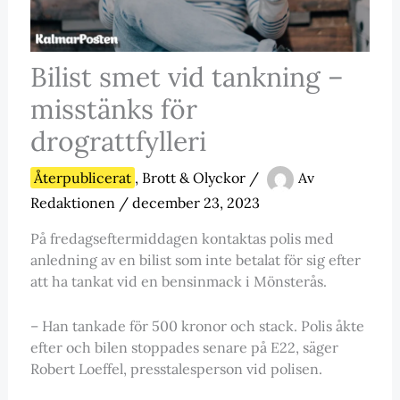
Bilist smet vid tankning –
misstänks för
drograttfylleri
Återpublicerat
,
Brott & Olyckor
/
Av
Redaktionen
/
december 23, 2023
På fredagseftermiddagen kontaktas polis med
anledning av en bilist som inte betalat för sig efter
att ha tankat vid en bensinmack i Mönsterås.
– Han tankade för 500 kronor och stack. Polis åkte
efter och bilen stoppades senare på E22, säger
Robert Loeffel, presstalesperson vid polisen.