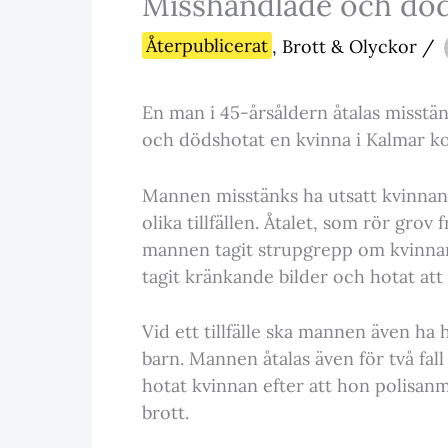
Misshandlade och död
Återpublicerat
,
Brott & Olyckor
/
En man i 45-årsåldern åtalas misstän
och dödshotat en kvinna i Kalmar k
Mannen misstänks ha utsatt kvinnan 
olika tillfällen. Åtalet, som rör gro
mannen tagit strupgrepp om kvinnan
tagit kränkande bilder och hotat att 
Vid ett tillfälle ska mannen även ha
barn. Mannen åtalas även för två fall
hotat kvinnan efter att hon polisanmä
brott.