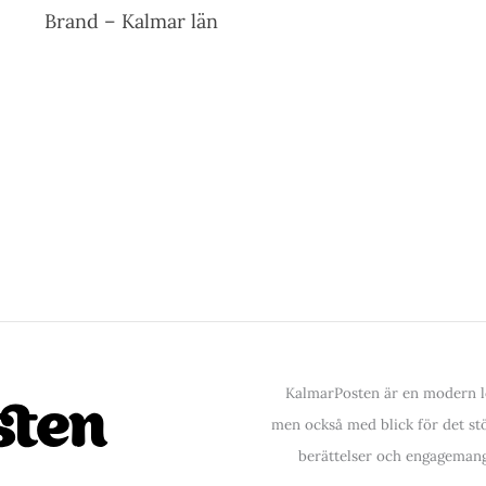
Brand – Kalmar län
KalmarPosten är en modern lo
men också med blick för det stör
berättelser och engagemang