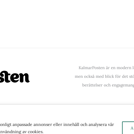
KalmarPosten är en modern lo
men också med blick för det stör
berättelser och engagemang
ntakta oss
| Copyright © 2026 | Kalmarposten.se |
Se 
rsonligt anpassade annonser eller innehåll och analysera vår
A
 användning av cookies.