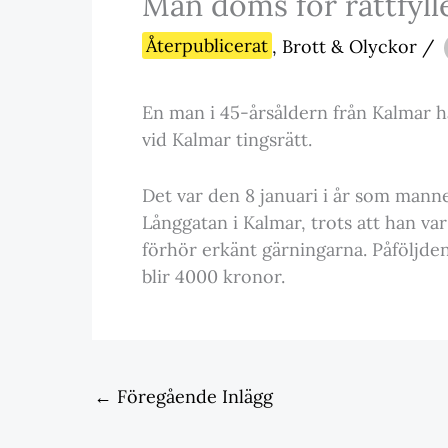
Man döms för rattfyll
Återpublicerat
,
Brott & Olyckor
/
En man i 45-årsåldern från Kalmar ha
vid Kalmar tingsrätt.
Det var den 8 januari i år som mann
Långgatan i Kalmar, trots att han v
förhör erkänt gärningarna. Påföljden
blir 4000 kronor.
←
Föregående Inlägg