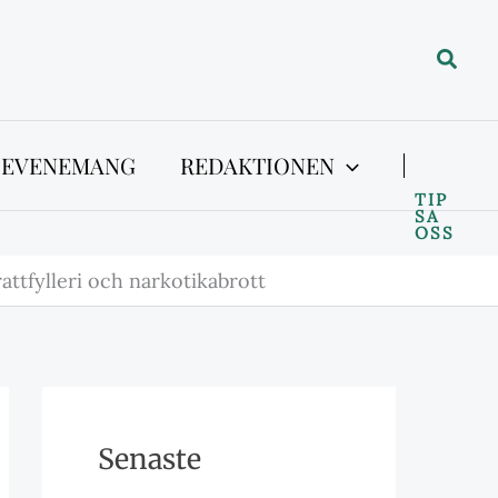
Sök
 EVENEMANG
REDAKTIONEN
TIP
SA
OSS
ttfylleri och narkotikabrott
Senaste