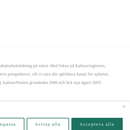
kalnyhetstidning på nätet. Med fokus på Kalmarregionen,
re perspektivet, vill vi vara din självklara kanal för nyheter,
. KalmarPosten grundades 1988 och fick nya ägare 2025.
alla Kategorier & Ämnen här
npassa
Avvisa alla
Acceptera alla