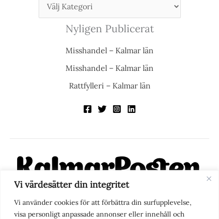
Nyligen Publicerat
Misshandel – Kalmar län
Misshandel – Kalmar län
Rattfylleri – Kalmar län
Vi värdesätter din integritet
KalmarPosten är en modern lokalnyhetstidning på nätet. Med
Vi använder cookies för att förbättra din surfupplevelse,
fokus på Kalmarregionen, men också med blick för det större
visa personligt anpassade annonser eller innehåll och
perspektivet, vill vi vara din självklara kanal för nyheter,