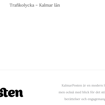
Trafikolycka – Kalmar län
KalmarPosten är en modern lo
men också med blick för det stör
berättelser och engagemang