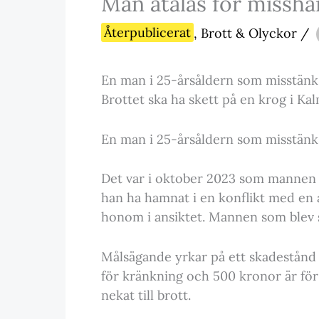
Man åtalas för missha
Återpublicerat
,
Brott & Olyckor
/
En man i 25-årsåldern som misstänks 
Brottet ska ha skett på en krog i Ka
En man i 25-årsåldern som misstänks 
Det var i oktober 2023 som mannen s
han ha hamnat i en konflikt med en a
honom i ansiktet. Mannen som blev s
Målsägande yrkar på ett skadestånd 
för kränkning och 500 kronor är för
nekat till brott.