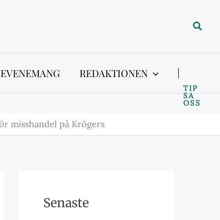
Sök
 EVENEMANG
REDAKTIONEN
TIP
SA
OSS
för misshandel på Krögers
Senaste