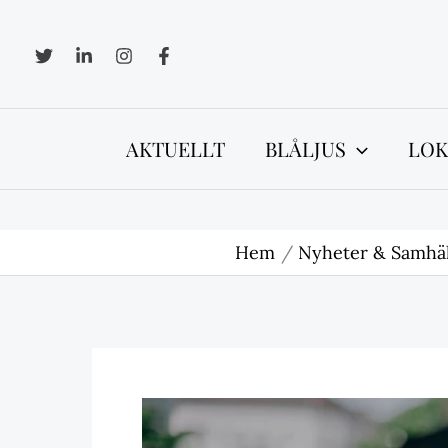
Hoppa
till
innehåll
AKTUELLT
BLÅLJUS
LOK
Hem
Nyheter & Samhäl