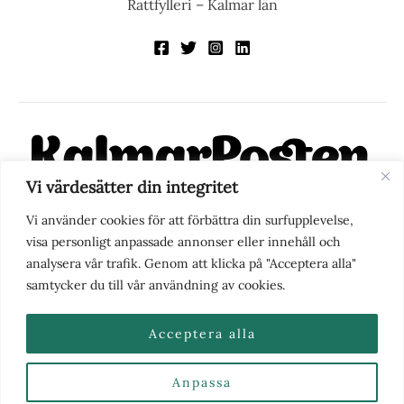
Rattfylleri – Kalmar län
Vi värdesätter din integritet
KalmarPosten är en modern lokalnyhetstidning på nätet. Med
Vi använder cookies för att förbättra din surfupplevelse,
fokus på Kalmarregionen, men också med blick för det större
visa personligt anpassade annonser eller innehåll och
perspektivet, vill vi vara din självklara kanal för nyheter,
analysera vår trafik. Genom att klicka på "Acceptera alla"
berättelser och engagemang. KalmarPosten grundades 1988 och
samtycker du till vår användning av cookies.
fick nya ägare 2025.
Acceptera alla
Anpassa
Nyhetstips eller frågor?
Kontakta oss
| Copyright ©