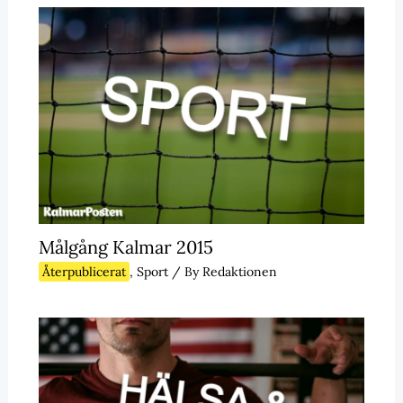
Målgång Kalmar 2015
Återpublicerat
,
Sport
/ By
Redaktionen