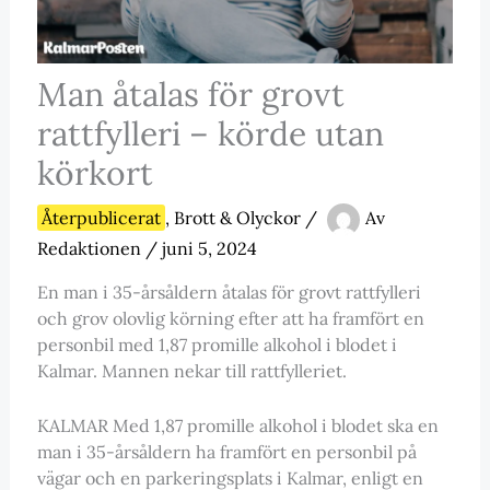
Man åtalas för grovt
rattfylleri – körde utan
körkort
Återpublicerat
,
Brott & Olyckor
/
Av
Redaktionen
/
juni 5, 2024
En man i 35-årsåldern åtalas för grovt rattfylleri
och grov olovlig körning efter att ha framfört en
personbil med 1,87 promille alkohol i blodet i
Kalmar. Mannen nekar till rattfylleriet.
KALMAR Med 1,87 promille alkohol i blodet ska en
man i 35-årsåldern ha framfört en personbil på
vägar och en parkeringsplats i Kalmar, enligt en