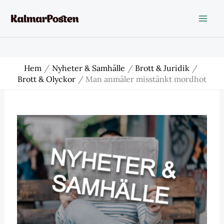
Hoppa
till
innehåll
Hem
Nyheter & Samhälle
Brott & Juridik
Brott & Olyckor
Man anmäler misstänkt mordhot