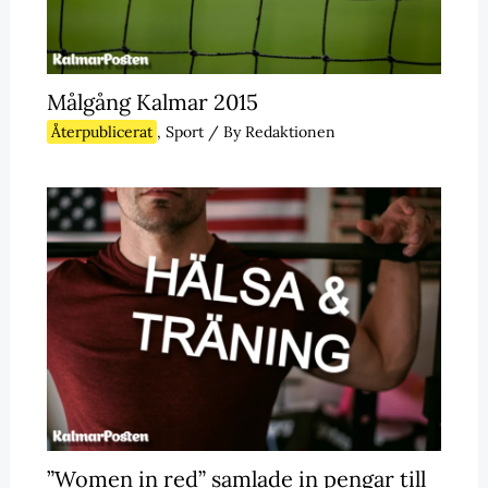
Målgång Kalmar 2015
Återpublicerat
,
Sport
/ By
Redaktionen
”Women in red” samlade in pengar till