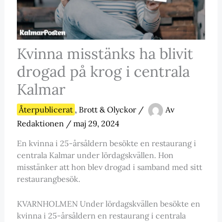
Kvinna misstänks ha blivit
drogad på krog i centrala
Kalmar
Återpublicerat
,
Brott & Olyckor
/
Av
Redaktionen
/
maj 29, 2024
En kvinna i 25-årsåldern besökte en restaurang i
centrala Kalmar under lördagskvällen. Hon
misstänker att hon blev drogad i samband med sitt
restaurangbesök.
KVARNHOLMEN Under lördagskvällen besökte en
kvinna i 25-årsåldern en restaurang i centrala