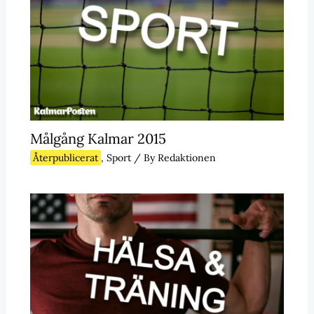
Målgång Kalmar 2015
Återpublicerat
,
Sport
/ By
Redaktionen