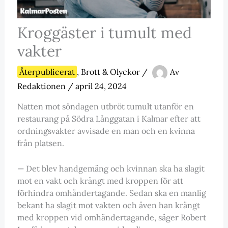
Kroggäster i tumult med
vakter
Återpublicerat
,
Brott & Olyckor
/
Av
Redaktionen
/
april 24, 2024
Natten mot söndagen utbröt tumult utanför en
restaurang på Södra Långgatan i Kalmar efter att
ordningsvakter avvisade en man och en kvinna
från platsen.
— Det blev handgemäng och kvinnan ska ha slagit
mot en vakt och krängt med kroppen för att
förhindra omhändertagande. Sedan ska en manlig
bekant ha slagit mot vakten och även han krängt
med kroppen vid omhändertagande, säger Robert