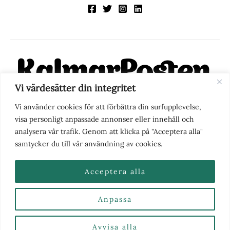
Vi värdesätter din integritet
KalmarPosten är en modern lokalnyhetstidning på nätet. Med
Vi använder cookies för att förbättra din surfupplevelse,
fokus på Kalmarregionen, men också med blick för det större
visa personligt anpassade annonser eller innehåll och
perspektivet, vill vi vara din självklara kanal för nyheter,
analysera vår trafik. Genom att klicka på "Acceptera alla"
berättelser och engagemang. KalmarPosten grundades 1988 och
samtycker du till vår användning av cookies.
fick nya ägare 2025.
Acceptera alla
Anpassa
Nyhetstips eller frågor?
Kontakta oss
| Copyright ©
2026 | Kalmarposten.se |
Se alla Kategorier & Ämnen
här
Avvisa alla