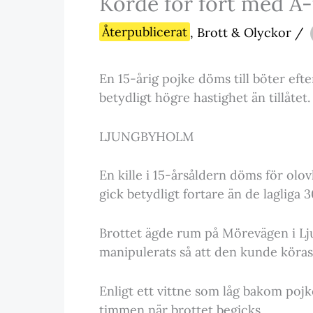
Körde för fort med A-
Återpublicerat
,
Brott & Olyckor
/
En 15-årig pojke döms till böter eft
betydligt högre hastighet än tillåtet.
LJUNGBYHOLM
En kille i 15-årsåldern döms för olo
gick betydligt fortare än de lagliga
Brottet ägde rum på Mörevägen i Lju
manipulerats så att den kunde köras
Enligt ett vittne som låg bakom pojk
timmen när brottet begicks.