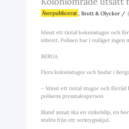
Koloniområde utsatt f
Återpublicerat
,
Brott & Olyckor
/
Minst ett tiotal kolonistugor och fö
inbrott. Polisen har i nuläget ingen 
BERGA
Flera kolonistugor och bodar i Berg
– Minst ett tiotal stugor och förråd 
polisens presstalesperson.
Bland annat ska en vinkelslip, en bo
stulits från ett verktygsskjul.