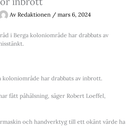
ör inbrott
Av
Redaktionen
/
mars 6, 2024
rråd i Berga koloniområde har drabbats av
misstänkt.
a koloniområde har drabbats av inbrott.
har fått påhälsning, säger Robert Loeffel,
rrmaskin och handverktyg till ett okänt värde ha