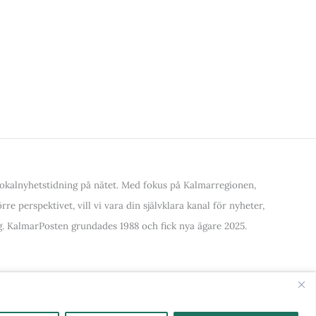
kalnyhetstidning på nätet. Med fokus på Kalmarregionen,
re perspektivet, vill vi vara din självklara kanal för nyheter,
. KalmarPosten grundades 1988 och fick nya ägare 2025.
alla Kategorier & Ämnen här