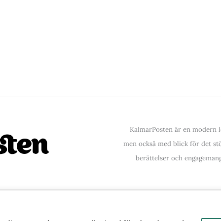
KalmarPosten är en modern lo
men också med blick för det stör
berättelser och engagemang
ntakta oss
| Copyright © 2026 | Kalmarposten.se |
Se 