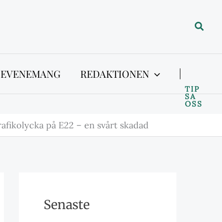
Sök
 EVENEMANG
REDAKTIONEN
TIP
SA
OSS
trafikolycka på E22 – en svårt skadad
Senaste