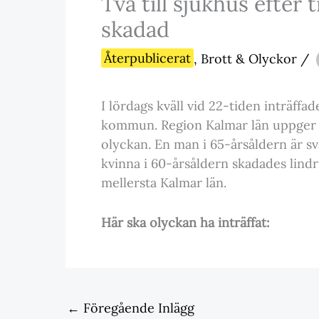
Två till sjukhus efter 
skadad
Återpublicerat
,
Brott & Olyckor
/
I lördags kväll vid 22-tiden inträff
kommun. Region Kalmar län uppger a
olyckan. En man i 65-årsåldern är sv
kvinna i 60-årsåldern skadades lind
mellersta Kalmar län.
Här ska olyckan ha inträffat:
←
Föregående Inlägg