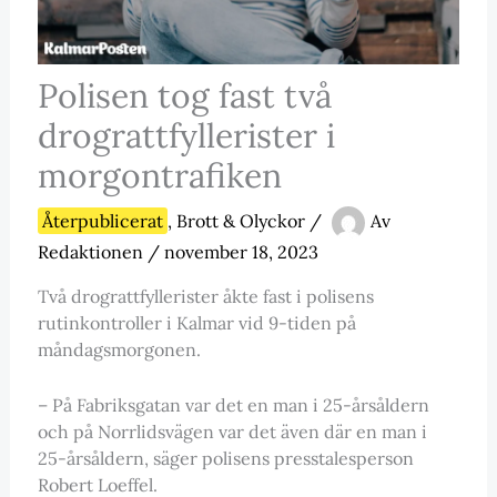
Polisen tog fast två
drograttfyllerister i
morgontrafiken
Återpublicerat
,
Brott & Olyckor
/
Av
Redaktionen
/
november 18, 2023
Två drograttfyllerister åkte fast i polisens
rutinkontroller i Kalmar vid 9-tiden på
måndagsmorgonen.
– På Fabriksgatan var det en man i 25-årsåldern
och på Norrlidsvägen var det även där en man i
25-årsåldern, säger polisens presstalesperson
Robert Loeffel.